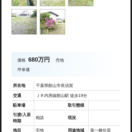
680万円
価格
売地
坪単価
所在地
千葉県館山市長須賀
交通
ＪＲ内房線館山駅 徒歩19分
駐車場
取引態様
引渡/入居
相談
現況
時期
地目
宅地
用途地域
第一種住居