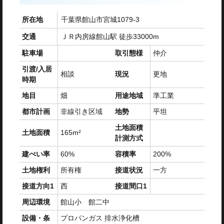
所在地
千葉県館山市宮城1079-3
交通
ＪＲ内房線館山駅 徒歩33000m
駐車場
取引態様
仲介
引渡/入居
相談
現況
更地
時期
地目
畑
用途地域
準工業
都市計画
非線引き区域
地勢
平坦
土地面積
土地面積
165m²
計測方式
建ぺい率
60%
容積率
200%
土地権利
所有権
接道状況
一方
接道方向1
西
接道間口1
周辺環境
館山小 館二中
設備・条
プロパンガス
排水浄化槽