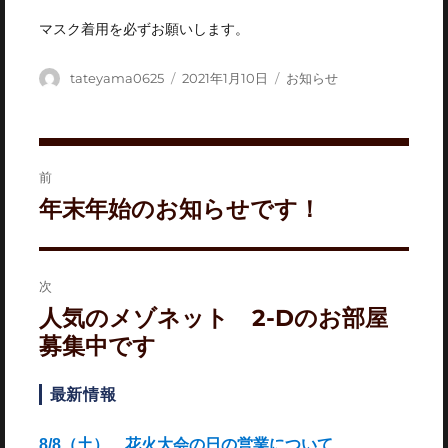
マスク着用を必ずお願いします。
投
投
カ
tateyama0625
2021年1月10日
お知らせ
稿
稿
テ
者
日:
ゴ
リ
投
ー
前
稿
前
年末年始のお知らせです！
ナ
の
投
ビ
稿:
ゲ
次
ー
次
人気のメゾネット 2-Dのお部屋
の
シ
募集中です
投
ョ
稿:
最新情報
ン
8/8（土） 花火大会の日の営業について