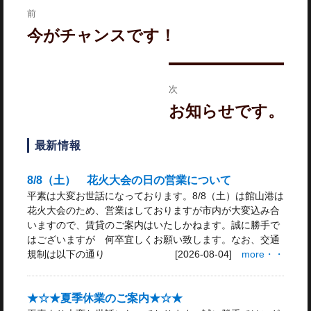
ー
前
稿
前
今がチャンスです！
ナ
の
投
ビ
稿:
ゲ
次
ー
次
お知らせです。
の
シ
投
最新情報
ョ
稿:
ン
8/8（土） 花火大会の日の営業について
平素は大変お世話になっております。8/8（土）は館山港は
花火大会のため、営業はしておりますが市内が大変込み合
いますので、賃貸のご案内はいたしかねます。誠に勝手で
はございますが 何卒宜しくお願い致します。なお、交通
規制は以下の通り
[2026-08-04]
more・・
★☆★夏季休業のご案内★☆★