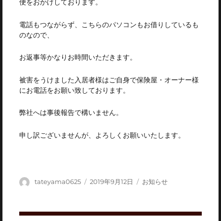
便をおかけしております。
電話もつながらず、こちらのパソコンもお借りしているも
のなので、
お返事等かなりお時間いただきます。
被害をうけました入居者様はご自身で保険屋・オーナー様
にお電話をお願い致しております。
弊社へは事後報告で構いません。
申し訳ございませんが、よろしくお願いいたします。
投
投
カ
tateyama0625
2019年9月12日
お知らせ
稿
稿
テ
者
日:
ゴ
リ
投