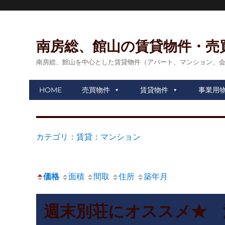
南房総、館山の賃貸物件・売
南房総、館山を中心とした賃貸物件（アパート、マンション、
HOME
売買物件
賃貸物件
事業用
カテゴリ：賃貸：マンション
価格
面積
間取
住所
築年月
週末別荘にオススメ★ 