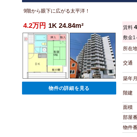
9階から眼下に広がる太平洋！
4.2万円
1K 24.84m²
賃料
敷金
1
所在
交通
築年
物件の詳細を見る
階建
面積
部屋
物件