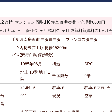
4.2万円
1K
マンション
間取
坪単価
共益費・管理費
8600円
ヶ月
礼金
-ヶ月
保証金
-ヶ月
権利金
-ヶ月
更新料
新賃料の1ヶ月
地
千葉県南房総市 白浜町白浜 ブランコスタ白浜
ＪＲ内房線館山駅 徒歩15300m
バス(安房白浜 停歩8分)
月
1985年06月
構造
SRC
地上 13階 地下 1
部屋階数
9階
階
24.84m²
駐車場
駐車場
空有 -円
番号
911
現況
空家
番号