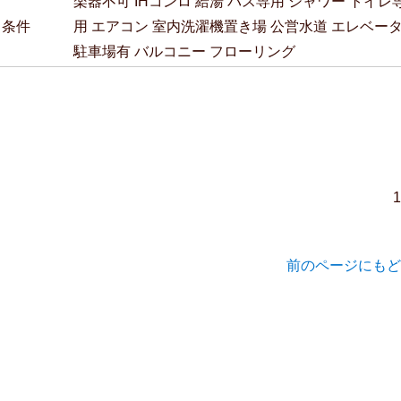
楽器不可
IHコンロ
給湯
バス専用
シャワー
トイレ
・条件
用
エアコン
室内洗濯機置き場
公営水道
エレベー
駐車場有
バルコニー
フローリング
前のページにもど